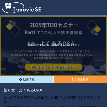
新
規
登
録
本編を視聴するには、視聴条件をご確認ください
動画情報
関連動画
第６章 よくあるQ&A
これまでの参加された先生方から頂いたご質問をまとめておりま
す。