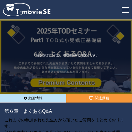
新
規
登
録
本編を視聴するには、視聴条件をご確認ください
動画情報
関連動画
第６章 よくあるQ&A
これまでの参加された先生方から頂いたご質問をまとめておりま
す。