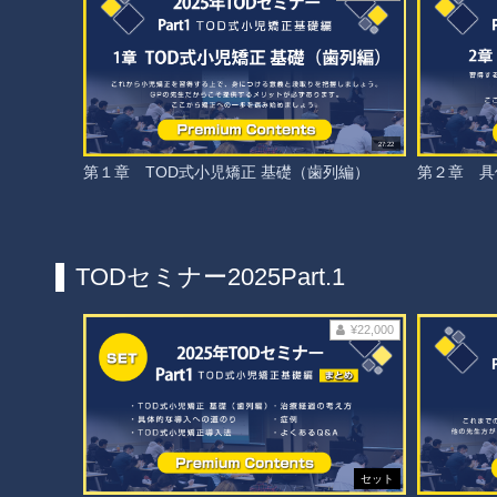
27:22
第１章 TOD式小児矯正 基礎（歯列編）
第２章 具
TODセミナー2025Part.1
¥22,000
セット