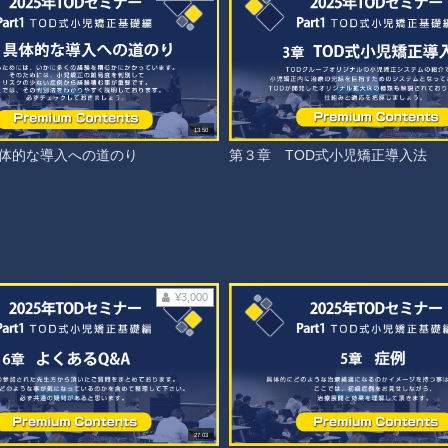
13:50
体的な導入への道のり
第３章 TOD式小児矯正導入法
¥3,000
27:03