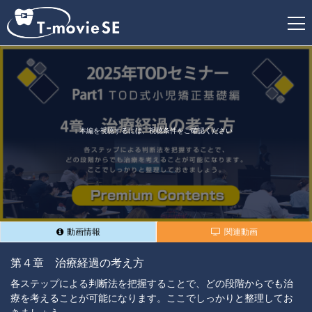
新
規
登
録
本編を視聴するには、視聴条件をご確認ください
動画情報
関連動画
第４章 治療経過の考え方
各ステップによる判断法を把握することで、どの段階からでも治
療を考えることが可能になります。ここでしっかりと整理してお