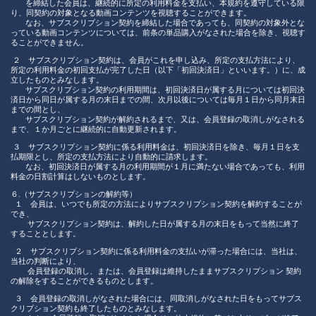
を締結した会員は、継続的に所定の利用料金を支払い、本規約を遵守している限
り、同契約の対象となる動画コンテンツを視聴することができます。
なお、サブスクリプション契約を締結した場合であっても、同契約の対象外とな
っている動画コンテンツについては、前条の単品購入がなされた場合を除き、視聴す
ることができません。
２ サブスクリプション契約は、会員がこれを申し込み、所定の支払方法により、
所定の利用料金の初回支払が完了した日（以下「初回決済日」といいます。）に、成
立したものとみなします。
サブスクリプション契約の利用期間は、初回決済日が属する月については初回決
済日から同日が属する月の末日までの間、次月以後については毎月１日から同月末日
までの間とし、
サブスクリプション契約が解約されるまで、又は、会員登録の取消しがなされる
まで、１か月ごとに継続的に自動更新されます。
３ サブスクリプション契約に係る利用料金は、初回決済日を除き、毎月１日を支
払期限とし、所定の支払方法により自動的に請求します。
なお、初回決済日が属する月の利用期間が１月に満たない場合であっても、利用
料金の日割計算はしないものとします。
６.（サブスクリプションの解約等）
１ 会員は、いつでも所定の方法によりサブスクリプション契約を解約することが
でき、
サブスクリプション契約は、解約した日が属する月の末日をもって当然に終了
することとします。
２ サブスクリプション契約に係る利用料金の支払いが滞った場合には、当社は、
当社の判断により、
会員登録の取消し、または、会員登録は維持したままサブスクリプション 契約
の解除をすることができるものとします。
３ 会員登録の取消しがなされた場合には、同取消しがなされた日をもってサブス
クリプション契約も終了したものとみなします。