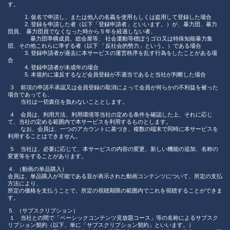
す。
1.
仮名で申請し、または他人の名義を使用もしくは盗用して登録した場合
2.
登録を申請した者（以下「登録申請者」といいます。）が、暴力団、暴力
団員、 暴力団員でなくなった時から５年を経過しない者、
暴力団準構成員、総会屋等、 社会運動等標ぼうゴロ又は特殊知能暴力集
団、その他これらに準ずる者（以下 「反社会的勢力」という。）である場合
3.
登録申請者が過去に本サービスの運営秩序を乱す行為をしたことがある場
合
4.
登録申請者が未成年の場合
5.
本規約に違反するなど会員登録が不適当であると当社が判断した場合
３ 前項の申請不承認又は会員登録の取消によって会員が何らかの不利益を被った
場合であっても、
当社は一切責任を負わないこととします。
４ 会員は、利用方法、利用環境等当社の定める条件を確認した上、それに応じ
て、当社の定める範囲内で本サービスを利用するものとします。
なお、会員は、一つのアカウントに基づき、複数の端末で同時に本サービスを
利用することはできません。
５ 当社は、必要に応じて、本サービスの内容の変更、新しい機能の追加、名称の
変更等をすることがあります。
４. （動画の単品購入）
会員は、単品購入が可能である旨が表示された動画コンテンツについて、所定の支払
方法により、
所定の価格を支払うことで、所定の視聴期限の範囲内でこれを視聴することができま
す。
５. （サブスクリプション）
１ 当社との間で「ベーシックコンテンツ見放題コース」等の名称によるサブスク
リプション契約（以下、単に「サブスクリプション契約」といいます。）