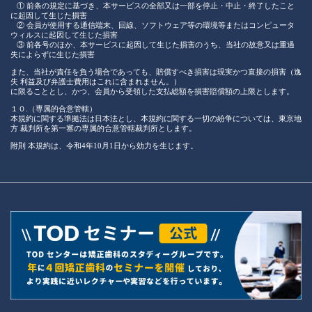
① 前条の規定に基づき、本サービスの全部又は一部を停止・中止・終了したこと
に起因して生じた損害
② 会員が使用する通信端末、回線、ソフトウェア等の環境等またはコンピュータ
ウィルスに起因して生じた損害
③ 前各号のほか、本サービスに起因して生じた損害のうち、当社の故意又は重過
失によらずに生じた損害
また、当社が責任を負う場合であっても、賠償すべき損害は現実かつ直接の損害（逸
失 利益及び弁護士費用はこれに含まれません。）
に限ることとし、かつ、会員から受領した支払総額を損害賠償額の上限とします。
１０.（専属的合意管轄）
本規約に関する準拠法は日本法とし、本規約に関する一切の紛争については、東京地
方 裁判所を第一審の専属的合意管轄裁判所とします。
附則 本規約は、令和4年10月1日から効力を生じます。