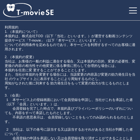
利用規約
1.
（本規約について）
TOD
本規約は、株式会社
（以下「当社」といいます。）が運営する動画コンテンツ
新
T-movie
提供サービス「
」
（以下「本サービス」といいます。）
規
についての利用条件を定めるものであり、本サービスを利用するすべてのお客様に適
用されます。
登
録
2.
（本規約の変更）
当社は、お客様の一般の利益に適合する場合、又は本規約の目的、変更の必要性、変
更後の内容の相当性その他変更に係る事情に照らして合理的な場合には、
本規約を任意に変 更することができることとします。
また、当社が本規約を変更する場合には、当該変更の内容及び変更の効力発生日を当
社 のウェブサイト上に表示することにより周知するものとし、
周知がなされた後に到来する 効力発生日をもって変更の効力が生じるものとしま
す。
3.
（会員）
１ 本サービス上の登録画面において会員登録を申請し、当社がこれを承認した者
（以下 「会員」といいます。）は、
会員登録を完了した時点で、本規約及びプライバシーポリシーのいずれについ
ても、内容をすべて承諾したものとします。
不承諾の意思表示は、 会員登録しないことをもってのみ認められるものとしま
す。
２ 当社は、以下の各号に該当する又は該当するおそれがあると当社が判断した者
について、
会員登録の申請を承認しない又は会員登録を取り消すことができることとしま