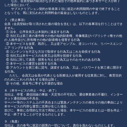
なお、会員登録の取消がなされた場合その他本規約に基づき本サービスが終了
した場合において、
サブスクリプション契約が前条第２項に規定の利用期間の中途で終了すること
となっても、既に支払われた利用料金の返金はしないものとします。
７.（禁止事項）
会員（会員登録が取り消された後の場合を含む）は、以下の各事項を行うことはでき
ません。
① 法令、公序良俗又は本規約に違反する行為
② 当社又は第三者の著作権その他の知的財産権、肖像権及びパブリシティ権その他
の 人格件並びに所有権その他の財産権を侵害する行為
③ 本サービスを改変、既存し、又は逆アセンブル、逆コンバイル、リバースエンジ
ニア リングする行為
④ コンテンツを不正な方法で取得する行為又はこれを助長する行為
⑤ 当社又は本サービスの名誉又は信用を毀損する行為
⑥ 当社に対して迷惑・損害を与える行為又はそのおそれのある行為
⑦ 本サービスの運営を妨害する行為
⑧ アカウントを第三者に貸与、譲渡する行為、又は、パスワードを第三者に開示す
る行為。
ただし、会員又は会員が代表となる医療法人が雇用する従業員に対し、教育目的
のためにこれら行為をする場合は除く。
⑨ その他、前各号に準ずる不適切な場合
８.（本サービスの停止・中止・終了）
当社は、停電・通信回線の事故・天災等の不可抗力、通信事業者の不履行、インター
ネット通信回線の不具合、
サーバー等のシステム上の不具合または緊急メンテナンスの発生その他の事由により
本サービスの円滑な運営に支障が生じた場合、
並びに、事前に合理的な方法で周知した場合、本サービスの全部または一部を停止・
中止・終了することができるものとします。
９.（免責）
当社は、次の各号に規定の損害の一切について、責任を負わないものとします。