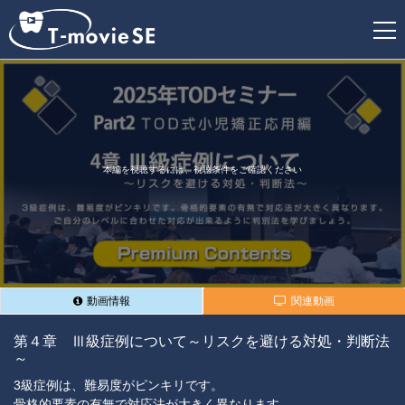
新
規
登
録
本編を視聴するには、視聴条件をご確認ください
動画情報
関連動画
第４章 Ⅲ級症例について～リスクを避ける対処・判断法
～
3級症例は、難易度がピンキリです。
骨格的要素の有無で対応法が大きく異なります。