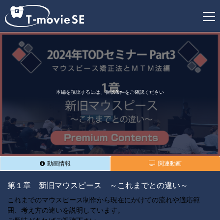
新
規
登
録
本編を視聴するには、視聴条件をご確認ください
動画情報
関連動画
第１章 新旧マウスピース ～これまでとの違い～
これまでのマウスピース制作から現在にかけての流れや適応範
囲、考え方の違いを説明しています。