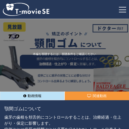
新
規
登
録
本編を視聴するには、視聴条件をご確認ください
動画情報
関連動画
顎間ゴムについて
歯牙の歯根を頬舌的にコントロールすることは、治療経過・仕上
がり・保定に影響します。