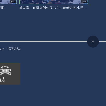
15:15
19:49
手順
第４章 Ⅲ級症例の扱い方～参考症例/小児矯正のまとめ～
第３章 
わせ
視聴方法