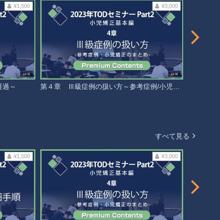
¥1,500
¥3,000
14:42
19:49
経過～
第４章 Ⅲ級症例の扱い方～参考症例/小児矯正のまとめ～
第５章 
すべて見る
¥1,500
¥3,000