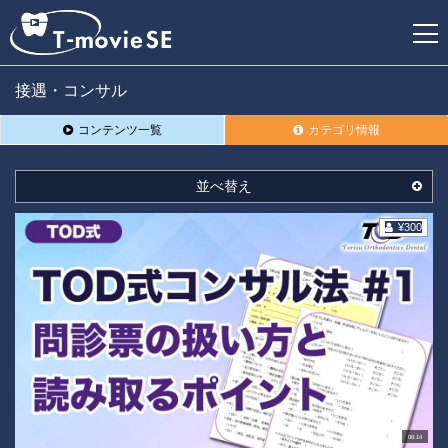
接遇・コンサル
新
コンテンツ一覧
カテゴリ情報
規
登
録
並べ替え
¥300
06:14